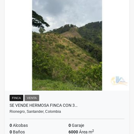
FINCA
VENTA
SE VENDE HERMOSA FINCA CON 3…
Rionegro, Santander, Colombia
0
Alcobas
0
Garaje
2
0
Baños
6000
Área m