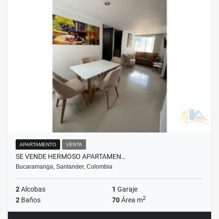
APARTAMENTO
VENTA
SE VENDE HERMOSO APARTAMEN…
Bucaramanga, Santander, Colombia
2
Alcobas
1
Garaje
2
2
Baños
70
Área m