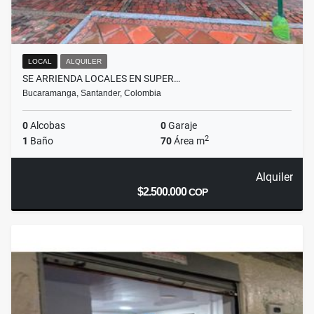
LOCAL
ALQUILER
SE ARRIENDA LOCALES EN SUPER…
Bucaramanga, Santander, Colombia
0
Alcobas
0
Garaje
2
1
Baño
70
Área m
Alquiler
$2.500.000
COP