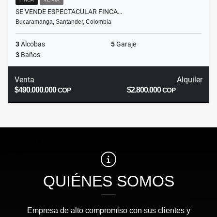
SE VENDE ESPECTACULAR FINCA…
Bucaramanga, Santander, Colombia
3
Alcobas
5
Garaje
3
Baños
Venta
Alquiler
$490.000.000
$2.800.000
COP
COP
QUIÉNES SOMOS
Empresa de alto compromiso con sus clientes y