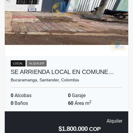
LOCAL
ALQUILER
SE ARRIENDA LOCAL EN COMUNE…
Bucaramanga, Santander, Colombia
0
Alcobas
0
Garaje
2
0
Baños
60
Área m
Alquiler
$1.800.000
COP