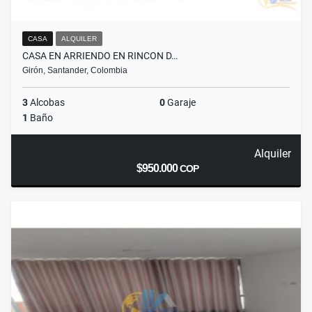
CASA
ALQUILER
CASA EN ARRIENDO EN RINCON D…
Girón, Santander, Colombia
3
Alcobas
0
Garaje
1
Baño
Alquiler
$950.000
COP