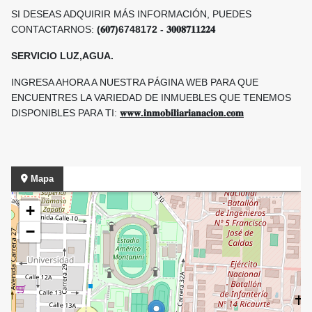
SI DESEAS ADQUIRIR MÁS INFORMACIÓN, PUEDES
CONTACTARNOS:
(𝟔𝟎𝟕)6748172 - 𝟑𝟎𝟎𝟖𝟕𝟏𝟏𝟐𝟐𝟒
SERVICIO LUZ,AGUA.
INGRESA AHORA A NUESTRA PÁGINA WEB PARA QUE
ENCUENTRES LA VARIEDAD DE INMUEBLES QUE TENEMOS
DISPONIBLES PARA TI:
𝐰𝐰𝐰.𝐢𝐧𝐦𝐨𝐛𝐢𝐥𝐢𝐚𝐫𝐢𝐚𝐧𝐚𝐜𝐢𝐨𝐧.𝐜𝐨𝐦
Mapa
+
−