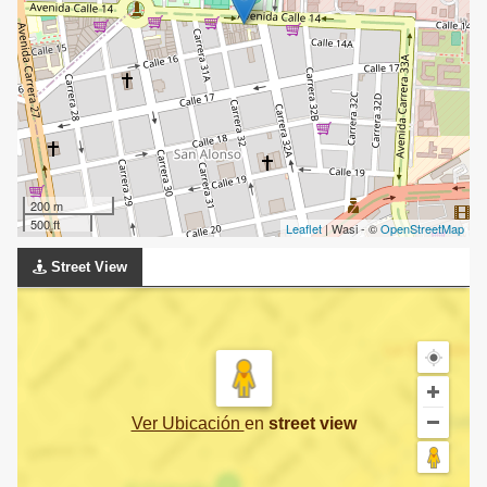
200 m
500 ft
Leaflet
| Wasi - ©
OpenStreetMap
Street View
Ver Ubicación
en
street view