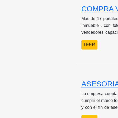
COMPRA V
Mas de 17 portales
inmueble , con fo
vendedores capaci
negociación de su
LEER
jurídico.
ASESORIA
La empresa cuenta 
cumplir el marco le
y con el fin de as
en cuanto a informa