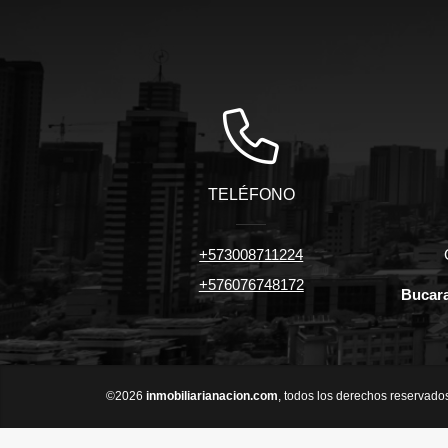
TELÉFONO
+573008711224
+576076748172
Bucara
©2026
inmobiliarianacion.com
, todos los derechos reservado