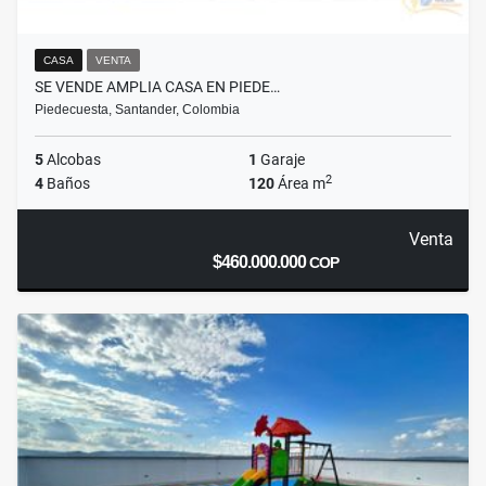
CASA
VENTA
SE VENDE AMPLIA CASA EN PIEDE…
Piedecuesta, Santander, Colombia
5
Alcobas
1
Garaje
2
4
Baños
120
Área m
Venta
$460.000.000
COP