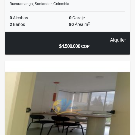
Bucaramanga, Santander, Colombia
0
Alcobas
0
Garaje
2
2
Baños
80
Área m
Alquiler
$4.500.000
COP