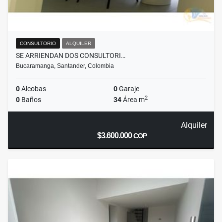
CONSULTORIO
ALQUILER
SE ARRIENDAN DOS CONSULTORI…
Bucaramanga, Santander, Colombia
0
Alcobas
0
Garaje
2
0
Baños
34
Área m
Alquiler
$3.600.000
COP