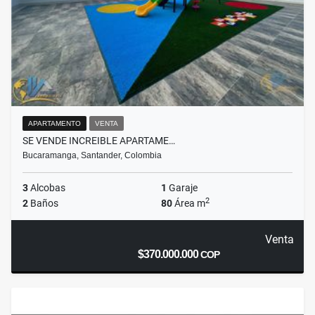
APARTAMENTO
VENTA
SE VENDE INCREIBLE APARTAME…
Bucaramanga, Santander, Colombia
3
Alcobas
1
Garaje
2
2
Baños
80
Área m
Venta
$370.000.000
COP