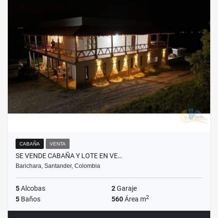
CABAÑA
VENTA
SE VENDE CABAÑA Y LOTE EN VE…
Barichara, Santander, Colombia
5
Alcobas
2
Garaje
2
5
Baños
560
Área m