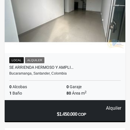
LOCAL
ALQUILER
SE ARRIENDA HERMOSO Y AMPLI…
Bucaramanga, Santander, Colombia
0
Alcobas
0
Garaje
2
1
Baño
80
Área m
Alquiler
$1.450.000
COP