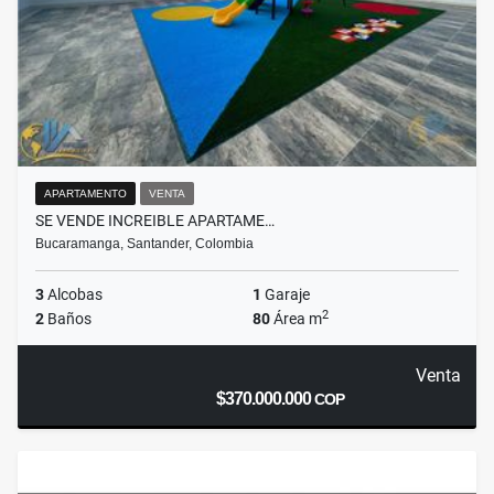
APARTAMENTO
VENTA
SE VENDE INCREIBLE APARTAME…
Bucaramanga, Santander, Colombia
3
Alcobas
1
Garaje
2
2
Baños
80
Área m
Venta
$370.000.000
COP