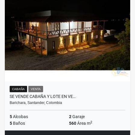
CABAÑA
VENTA
SE VENDE CABAÑA Y LOTE EN VE…
Barichara, Santander, Colombia
5
Alcobas
2
Garaje
2
5
Baños
560
Área m