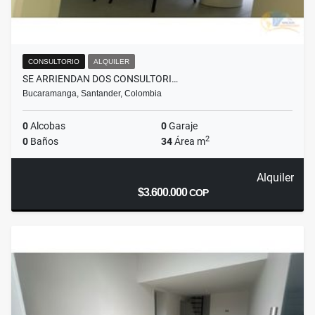
CONSULTORIO
ALQUILER
SE ARRIENDAN DOS CONSULTORI…
Bucaramanga, Santander, Colombia
0
Alcobas
0
Garaje
2
0
Baños
34
Área m
Alquiler
$3.600.000
COP