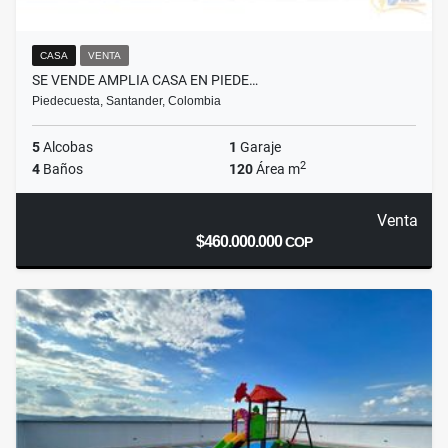
CASA
VENTA
SE VENDE AMPLIA CASA EN PIEDE…
Piedecuesta, Santander, Colombia
5
Alcobas
1
Garaje
2
4
Baños
120
Área m
Venta
$460.000.000
COP