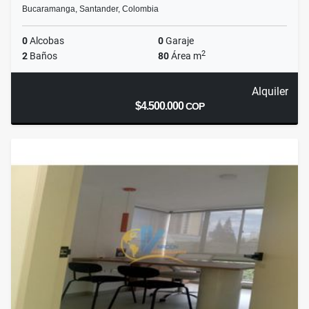
Bucaramanga, Santander, Colombia
0
Alcobas
0
Garaje
2
2
Baños
80
Área m
Alquiler
$4.500.000
COP