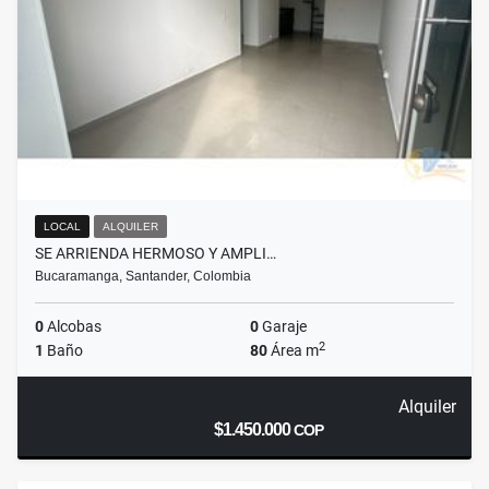
LOCAL
ALQUILER
SE ARRIENDA HERMOSO Y AMPLI…
Bucaramanga, Santander, Colombia
0
Alcobas
0
Garaje
2
1
Baño
80
Área m
Alquiler
$1.450.000
COP