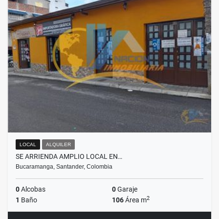
LOCAL
ALQUILER
SE ARRIENDA AMPLIO LOCAL EN…
Bucaramanga, Santander, Colombia
0
Alcobas
0
Garaje
2
1
Baño
106
Área m