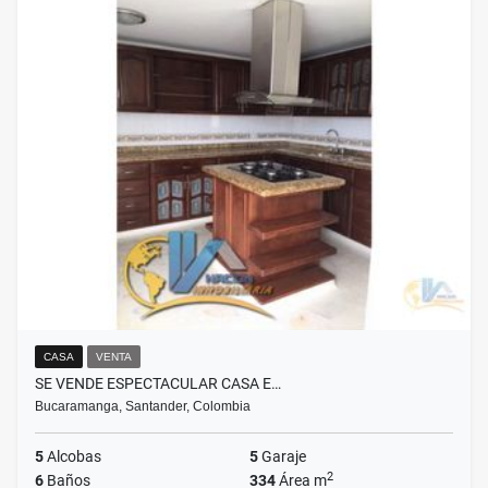
CASA
VENTA
SE VENDE ESPECTACULAR CASA E…
Bucaramanga, Santander, Colombia
5
Alcobas
5
Garaje
2
6
Baños
334
Área m