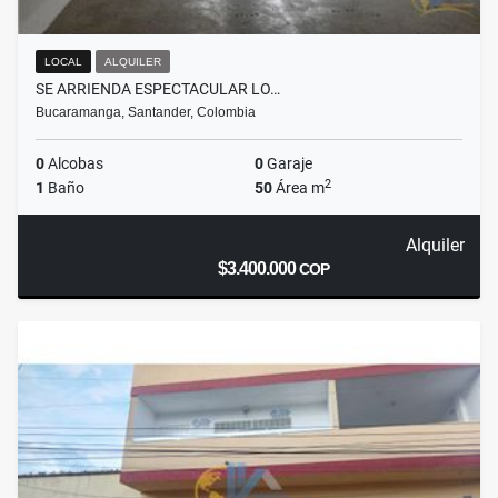
LOCAL
ALQUILER
SE ARRIENDA ESPECTACULAR LO…
Bucaramanga, Santander, Colombia
0
Alcobas
0
Garaje
2
1
Baño
50
Área m
Alquiler
$3.400.000
COP