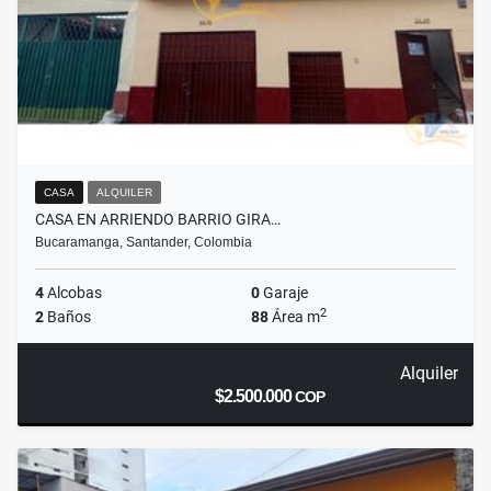
CASA
ALQUILER
CASA EN ARRIENDO BARRIO GIRA…
Bucaramanga, Santander, Colombia
4
Alcobas
0
Garaje
2
2
Baños
88
Área m
Alquiler
$2.500.000
COP