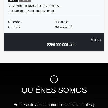
SE VENDE HERMOSA CASA EN BA…
Bucaramanga, Santander, Colombia
4
Alcobas
1
Garaje
2
2
Baños
96
Área m
Venta
$350.000.000
COP
QUIÉNES SOMOS
Empresa de alto compromiso con sus clientes y