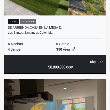
CASA
ALQUILER
SE ARRIENDA CASA EN LA MESA D…
Los Santos, Santander, Colombia
4
Alcobas
0
Garaje
2
4
Baños
350
Área m
Alquiler
$8.000.000
COP