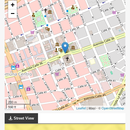
+
−
200 m
500 ft
Leaflet
| Wasi - ©
OpenStreetMap
Street View