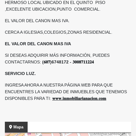
HERMOSO LOCAL UBICADO EN EL QUINTO PISO
,EXCELENTE UBICACION,PUNTO COMERCIAL.
EL VALOR DEL CANON MAS IVA.
CERCA A IGLESIAS,COLEGIOS,ZONAS RESIDENCIAL.
EL VALOR DEL CANON MAS IVA
SI DESEAS ADQUIRIR MÁS INFORMACIÓN, PUEDES
CONTACTARNOS:
(𝟔𝟎𝟕)6748172 - 𝟑𝟎𝟎𝟖𝟕𝟏𝟏𝟐𝟐𝟒
SERVICIO LUZ.
INGRESA AHORA A NUESTRA PÁGINA WEB PARA QUE
ENCUENTRES LA VARIEDAD DE INMUEBLES QUE TENEMOS
DISPONIBLES PARA TI:
𝐰𝐰𝐰.𝐢𝐧𝐦𝐨𝐛𝐢𝐥𝐢𝐚𝐫𝐢𝐚𝐧𝐚𝐜𝐢𝐨𝐧.𝐜𝐨𝐦
Mapa