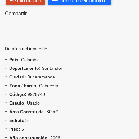
información
por correo electrónico
Compartir
Detalles del inmueble :
País:
Colombia
Departamento:
Santander
Ciudad:
Bucaramanga
Zona / barrio:
Cabecera
Código:
9925740
Estado:
Usado
Área Construida:
30 m²
Estrato:
6
Piso:
5
Año construcción:
2006