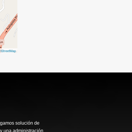
nStreetMap
rgamos solución de
 y una administración