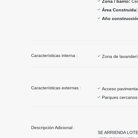
Zona / barrio:
Cen
Área Construida:
Año construcció
Características interna :
Zona de lavander
Características externas :
Acceso paviment
Parques cercanos
Descripción Adicional :
SE ARRIENDA LOTE