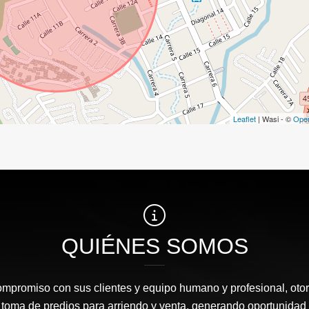
Leaflet
| Wasi - ©
Ope
QUIÉNES SOMOS
ompromiso con sus clientes y equipo humano y profesional, oto
 toma de predios para arriendo y venta, generando oportunidad