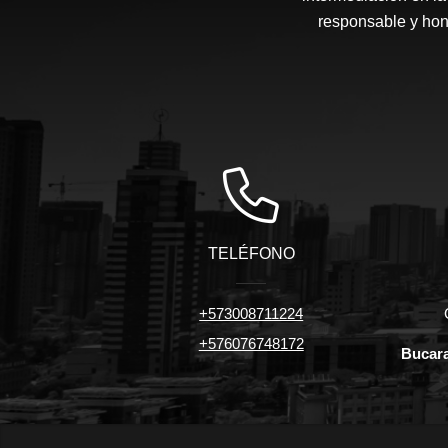
responsable y hone
TELÉFONO
+573008711224
+576076748172
Bucara