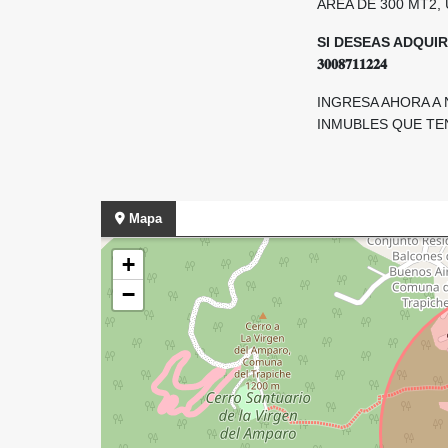
AREA DE 300 MT2,
SI DESEAS ADQUIR
𝟑𝟎𝟎𝟖𝟕𝟏𝟏𝟐𝟐𝟒
INGRESA AHORA A
INMUBLES QUE TENEMOS DI
Mapa
+
−