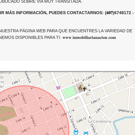
 UBUCADO SOBRE VIA MUY TRANSITADA.
IR MÁS INFORMACIÓN, PUEDES CONTACTARNOS: (𝟔𝟎𝟕)6748172 -
 NUESTRA PÁGINA WEB PARA QUE ENCUENTRES LA VARIEDAD DE
SPONIBLES PARA TI: 𝐰𝐰𝐰.𝐢𝐧𝐦𝐨𝐛𝐢𝐥𝐢𝐚𝐫𝐢𝐚𝐧𝐚𝐜𝐢𝐨𝐧.𝐜𝐨𝐦