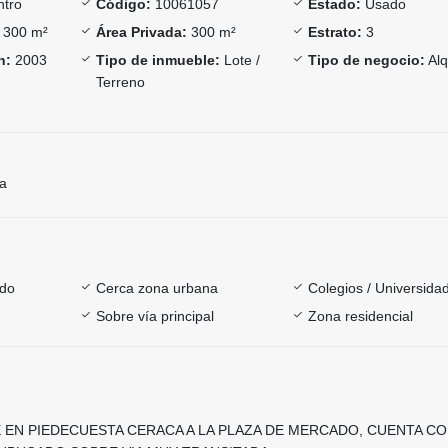
tro
Código:
10061057
Estado:
Usado
300 m²
Área Privada:
300 m²
Estrato:
3
n:
2003
Tipo de inmueble:
Lote /
Tipo de negocio:
Alq
Terreno
ía
ado
Cerca zona urbana
Colegios / Universida
Sobre vía principal
Zona residencial
 EN PIEDECUESTA CERACA A LA PLAZA DE MERCADO, CUENTA C