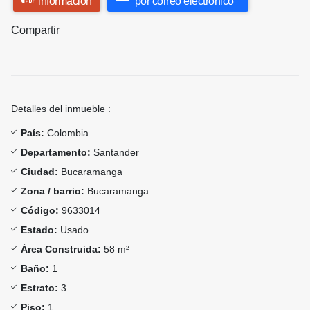
información
por correo electrónico
Compartir
Detalles del inmueble :
País:
Colombia
Departamento:
Santander
Ciudad:
Bucaramanga
Zona / barrio:
Bucaramanga
Código:
9633014
Estado:
Usado
Área Construida:
58 m²
Baño:
1
Estrato:
3
Piso:
1