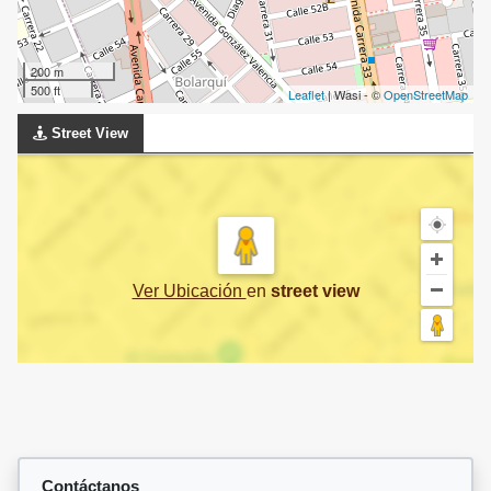
200 m
500 ft
Leaflet
| Wasi - ©
OpenStreetMap
Street View
Ver Ubicación
en
street view
Contáctanos