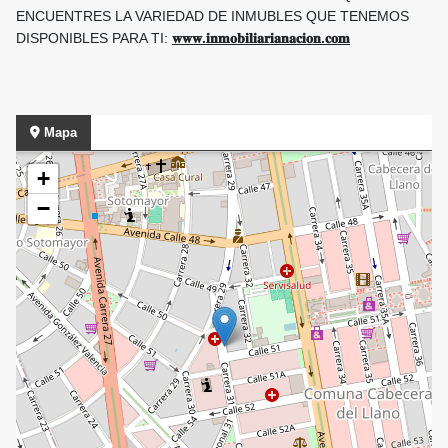
ENCUENTRES LA VARIEDAD DE INMUBLES QUE TENEMOS
DISPONIBLES PARA TI:
𝐰𝐰𝐰.
𝐢𝐧𝐦𝐨𝐛𝐢𝐥𝐢𝐚𝐫𝐢𝐚𝐧𝐚𝐜𝐢𝐨𝐧.
𝐜𝐨𝐦
Mapa
+
−