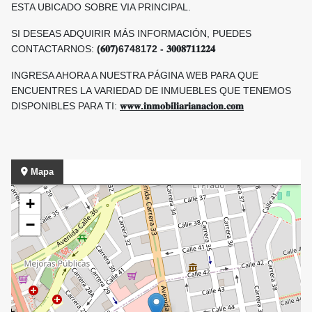
ESTA UBICADO SOBRE VIA PRINCIPAL.
SI DESEAS ADQUIRIR MÁS INFORMACIÓN, PUEDES
CONTACTARNOS:
(𝟔𝟎𝟕)6748172 - 𝟑𝟎𝟎𝟖𝟕𝟏𝟏𝟐𝟐𝟒
INGRESA AHORA A NUESTRA PÁGINA WEB PARA QUE
ENCUENTRES LA VARIEDAD DE INMUEBLES QUE TENEMOS
DISPONIBLES PARA TI:
𝐰𝐰𝐰.𝐢𝐧𝐦𝐨𝐛𝐢𝐥𝐢𝐚𝐫𝐢𝐚𝐧𝐚𝐜𝐢𝐨𝐧.𝐜𝐨𝐦
Mapa
+
−