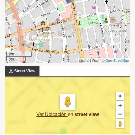
200 m
500 ft
Leaflet
| Wasi - ©
OpenStreetMap
Street View
Ver Ubicación
en
street view