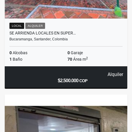
LOCAL
ALQUILER
SE ARRIENDA LOCALES EN SUPER…
Bucaramanga, Santander, Colombia
0
Alcobas
0
Garaje
2
1
Baño
70
Área m
Alquiler
$2.500.000
COP