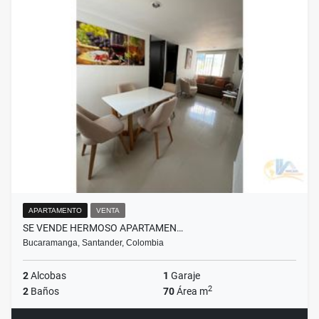
APARTAMENTO
VENTA
SE VENDE HERMOSO APARTAMEN…
Bucaramanga, Santander, Colombia
2
Alcobas
1
Garaje
2
2
Baños
70
Área m