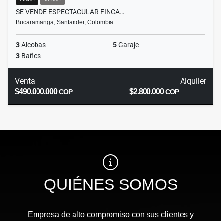
SE VENDE ESPECTACULAR FINCA…
Bucaramanga, Santander, Colombia
3
Alcobas
5
Garaje
3
Baños
Venta
Alquiler
$490.000.000
$2.800.000
COP
COP
QUIÉNES SOMOS
Empresa de alto compromiso con sus clientes y