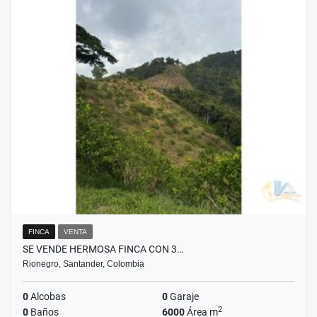
FINCA
VENTA
SE VENDE HERMOSA FINCA CON 3…
Rionegro, Santander, Colombia
0
Alcobas
0
Garaje
2
0
Baños
6000
Área m