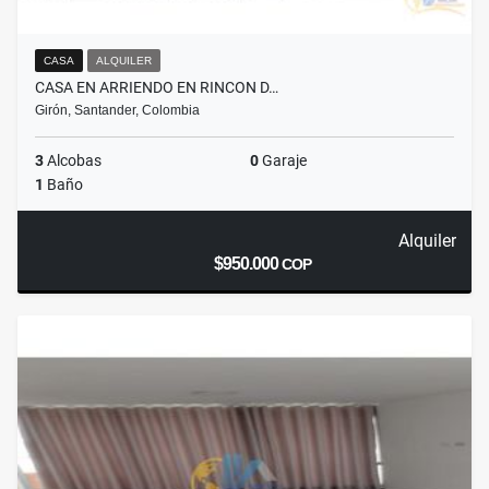
CASA
ALQUILER
CASA EN ARRIENDO EN RINCON D…
Girón, Santander, Colombia
3
Alcobas
0
Garaje
1
Baño
Alquiler
$950.000
COP