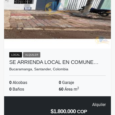
LOCAL
ALQUILER
SE ARRIENDA LOCAL EN COMUNE…
Bucaramanga, Santander, Colombia
0
Alcobas
0
Garaje
2
0
Baños
60
Área m
Alquiler
$1.800.000
COP