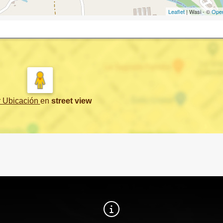
Leaflet
| Wasi - ©
Ope
r Ubicación
en
street view