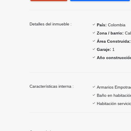
Detalles del inmueble :
País:
Colombia
Zona / barrio:
Cal
Área Construida:
Garaje:
1
Año construcció
Características interna :
Armarios Empotra
Baño en habitación
Habitación servici