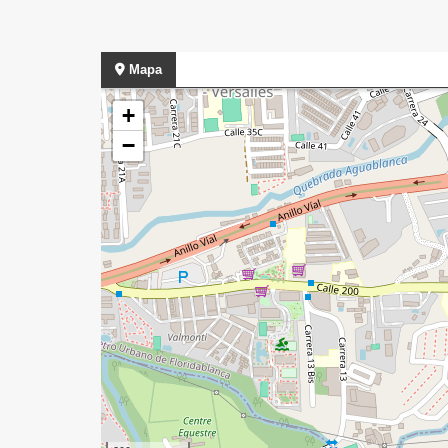
Mapa
+
−