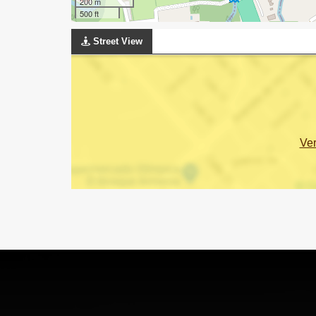
200 m
500 ft
Street View
Ve