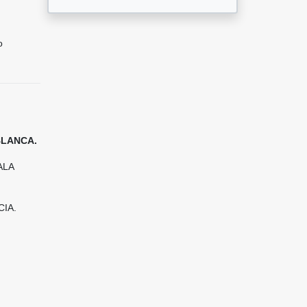
o
BLANCA.
ALA
IA.