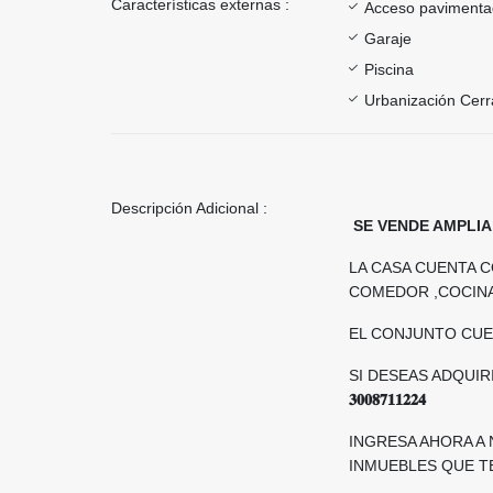
Características externas :
Acceso paviment
Garaje
Piscina
Urbanización Cer
Descripción Adicional :
SE VENDE AMPLIA
LA CASA CUENTA 
COMEDOR ,COCINA
EL CONJUNTO CUE
SI DESEAS ADQUI
𝟑𝟎𝟎𝟖𝟕𝟏𝟏𝟐𝟐𝟒
INGRESA AHORA A
INMUEBLES QUE T