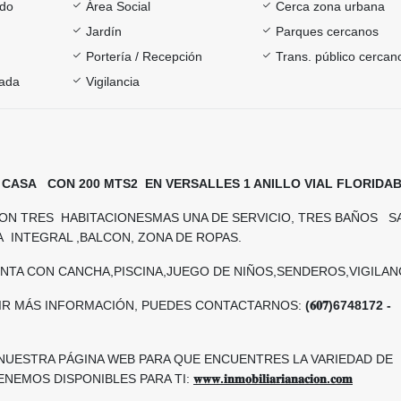
ado
Área Social
Cerca zona urbana
Jardín
Parques cercanos
Portería / Recepción
Trans. público cercan
rada
Vigilancia
 CASA CON 200 MTS2 EN VERSALLES 1 ANILLO VIAL FLORIDA
CON TRES HABITACIONESMAS UNA DE SERVICIO, TRES BAÑOS S
 INTEGRAL ,BALCON, ZONA DE ROPAS.
NTA CON CANCHA,PISCINA,JUEGO DE NIÑOS,SENDEROS,VIGILANC
RIR MÁS INFORMACIÓN, PUEDES CONTACTARNOS:
(𝟔𝟎𝟕)6748172 -
 NUESTRA PÁGINA WEB PARA QUE ENCUENTRES LA VARIEDAD DE
ENEMOS DISPONIBLES PARA TI:
𝐰𝐰𝐰.𝐢𝐧𝐦𝐨𝐛𝐢𝐥𝐢𝐚𝐫𝐢𝐚𝐧𝐚𝐜𝐢𝐨𝐧.𝐜𝐨𝐦