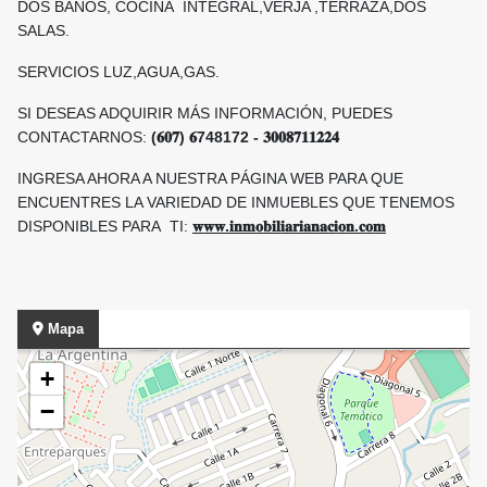
DOS BAÑOS, COCINA INTEGRAL,VERJA ,TERRAZA,DOS
SALAS.
SERVICIOS LUZ,AGUA,GAS.
SI DESEAS ADQUIRIR MÁS INFORMACIÓN, PUEDES
CONTACTARNOS:
(𝟔𝟎𝟕) 𝟔748172 - 𝟑𝟎𝟎𝟖𝟕𝟏𝟏𝟐𝟐𝟒
INGRESA AHORA A NUESTRA PÁGINA WEB PARA QUE
ENCUENTRES LA VARIEDAD DE INMUEBLES QUE TENEMOS
DISPONIBLES PARA TI:
𝐰𝐰𝐰.𝐢𝐧𝐦𝐨𝐛𝐢𝐥𝐢𝐚𝐫𝐢𝐚𝐧𝐚𝐜𝐢𝐨𝐧.𝐜𝐨𝐦
Mapa
+
−