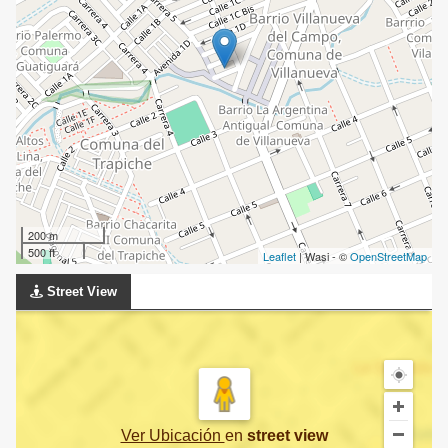
200 m
500 ft
Leaflet
| Wasi - ©
OpenStreetMap
Street View
Ver Ubicación
en
street view