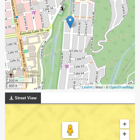
200 m
500 ft
Leaflet
| Wasi - ©
OpenStreetMap
Street View