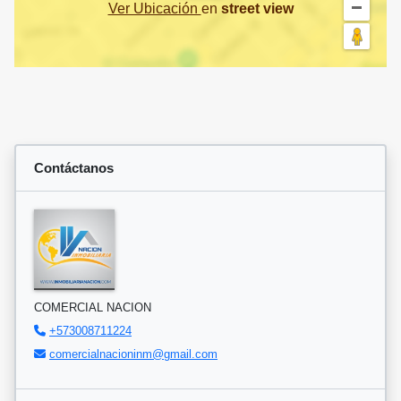
Ver Ubicación
en
street view
Contáctanos
COMERCIAL NACION
+573008711224
comercialnacioninm@gmail.com