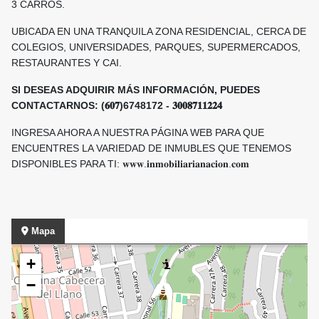
3 CARROS.
UBICADA EN UNA TRANQUILA ZONA RESIDENCIAL, CERCA DE
COLEGIOS, UNIVERSIDADES, PARQUES, SUPERMERCADOS,
RESTAURANTES Y CAI.
SI DESEAS ADQUIRIR MÁS INFORMACIÓN, PUEDES
CONTACTARNOS: (𝟔𝟎𝟕)6748172 - 𝟑𝟎𝟎𝟖𝟕𝟏𝟏𝟐𝟐𝟒
INGRESA AHORA A NUESTRA PÁGINA WEB PARA QUE
ENCUENTRES LA VARIEDAD DE INMUBLES QUE TENEMOS
DISPONIBLES PARA TI: 𝐰𝐰𝐰.𝐢𝐧𝐦𝐨𝐛𝐢𝐥𝐢𝐚𝐫𝐢𝐚𝐧𝐚𝐜𝐢𝐨𝐧.𝐜𝐨𝐦
Mapa
+
−