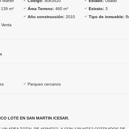
 Martin
Código:
8063520
Estado:
Usado
139 m²
Área Terreno:
460 m²
Estrato:
3
Año construcción:
2010
Tipo de inmueble:
B
Venta
ía
es
Parques cercanos
ICO LOTE EN SAN MARTIN /CESAR.
E UN AREA TOTAL DE 460MTS2 Y CON 139 MTS2 COTRUIDOS DE