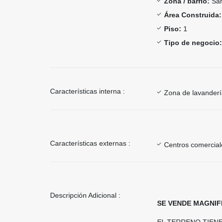
Zona / barrio:
San
Área Construida:
Piso:
1
Tipo de negocio:
Características interna :
Zona de lavander
Características externas :
Centros comercial
Descripción Adicional :
SE VENDE MAGNIF
EL TERRENO TIEN