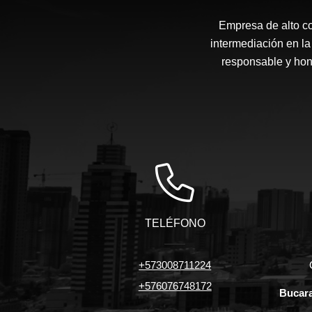
Empresa de alto c
intermediación en la
responsable y hone
TELÉFONO
+573008711224
+576076748172
Bucara