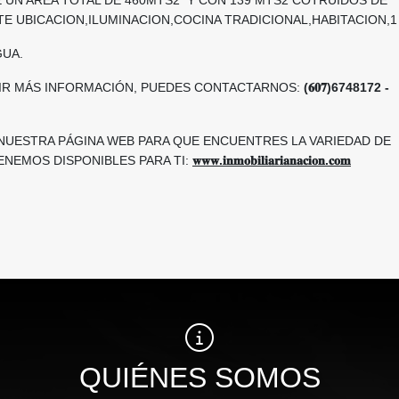
E UBICACION,ILUMINACION,COCINA TRADICIONAL,HABITACION,1
GUA.
RIR MÁS INFORMACIÓN, PUEDES CONTACTARNOS:
(𝟔𝟎𝟕)6748172 -
 NUESTRA PÁGINA WEB PARA QUE ENCUENTRES LA VARIEDAD DE
ENEMOS DISPONIBLES PARA TI:
𝐰𝐰𝐰.𝐢𝐧𝐦𝐨𝐛𝐢𝐥𝐢𝐚𝐫𝐢𝐚𝐧𝐚𝐜𝐢𝐨𝐧.𝐜𝐨𝐦
QUIÉNES SOMOS