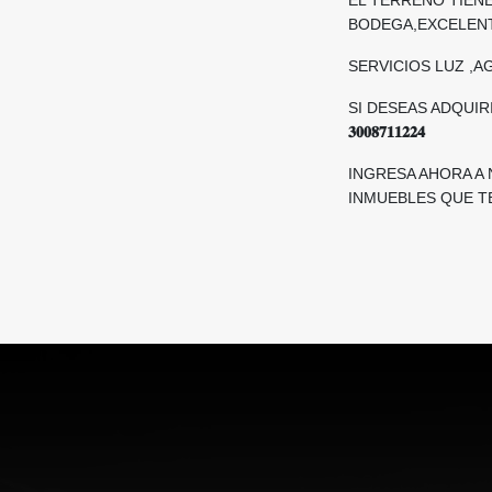
BODEGA,EXCELENT
SERVICIOS LUZ ,A
SI DESEAS ADQUI
𝟑𝟎𝟎𝟖𝟕𝟏𝟏𝟐𝟐𝟒
INGRESA AHORA A
INMUEBLES QUE T