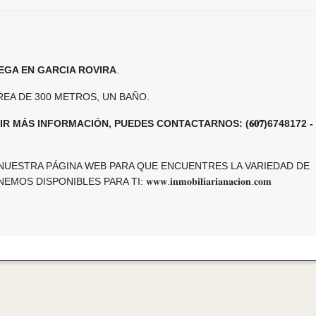
EGA EN GARCIA ROVIRA
.
REA DE 300 METROS, UN BAÑO.
IR MÁS INFORMACIÓN, PUEDES CONTACTARNOS: (𝟔𝟎𝟕)6748172 -
 NUESTRA PÁGINA WEB PARA QUE ENCUENTRES LA VARIEDAD DE
SPONIBLES PARA TI: 𝐰𝐰𝐰.𝐢𝐧𝐦𝐨𝐛𝐢𝐥𝐢𝐚𝐫𝐢𝐚𝐧𝐚𝐜𝐢𝐨𝐧.𝐜𝐨𝐦