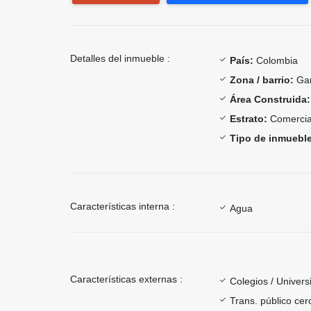
Detalles del inmueble :
País:
Colombia
Zona / barrio:
Gar
Área Construida:
Estrato:
Comercia
Tipo de inmueble
Características interna :
Agua
Características externas :
Colegios / Univer
Trans. público ce