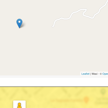
Leaflet
| Wasi - ©
Ope