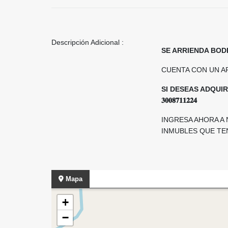
Descripción Adicional :
SE ARRIENDA BOD
CUENTA CON UN A
SI DESEAS ADQUIR
𝟑𝟎𝟎𝟖𝟕𝟏𝟏𝟐𝟐𝟒
INGRESA AHORA A
INMUBLES QUE TENEMOS DI
Mapa
+
−