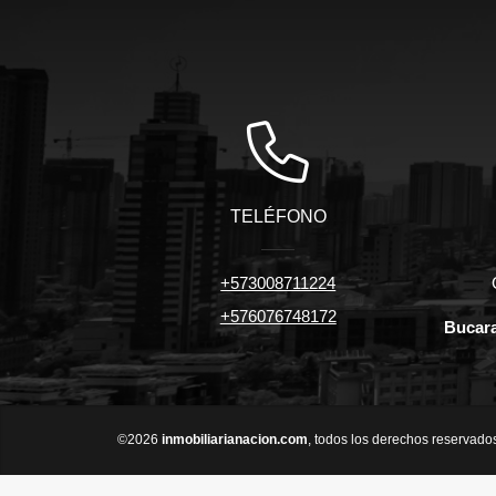
TELÉFONO
+573008711224
+576076748172
Bucara
©2026
inmobiliarianacion.com
, todos los derechos reservado