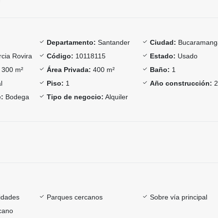
Departamento:
Santander
Ciudad:
Bucaramang
cia Rovira
Código:
10118115
Estado:
Usado
300 m²
Área Privada:
400 m²
Baño:
1
l
Piso:
1
Año construcción:
2
:
Bodega
Tipo de negocio:
Alquiler
sidades
Parques cercanos
Sobre vía principal
rcano