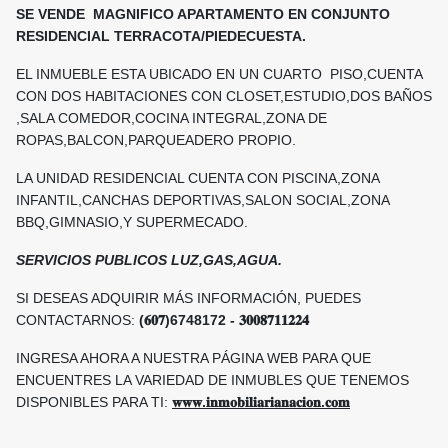
SE VENDE MAGNIFICO APARTAMENTO EN CONJUNTO
RESIDENCIAL TERRACOTA/PIEDECUESTA.
EL INMUEBLE ESTA UBICADO EN UN CUARTO PISO,CUENTA
CON DOS HABITACIONES CON CLOSET,ESTUDIO,DOS BAÑOS
,SALA COMEDOR,COCINA INTEGRAL,ZONA DE
ROPAS,BALCON,PARQUEADERO PROPIO.
LA UNIDAD RESIDENCIAL CUENTA CON PISCINA,ZONA
INFANTIL,CANCHAS DEPORTIVAS,SALON SOCIAL,ZONA
BBQ,GIMNASIO,Y SUPERMECADO.
SERVICIOS PUBLICOS LUZ,GAS,AGUA.
SI DESEAS ADQUIRIR MÁS INFORMACIÓN, PUEDES
CONTACTARNOS:
(𝟔𝟎𝟕)6748172 - 𝟑𝟎𝟎𝟖𝟕𝟏𝟏𝟐𝟐𝟒
INGRESA AHORA A NUESTRA PÁGINA WEB PARA QUE
ENCUENTRES LA VARIEDAD DE INMUBLES QUE TENEMOS
DISPONIBLES PARA TI:
𝐰𝐰𝐰.𝐢𝐧𝐦𝐨𝐛𝐢𝐥𝐢𝐚𝐫𝐢𝐚𝐧𝐚𝐜𝐢𝐨𝐧.𝐜𝐨𝐦