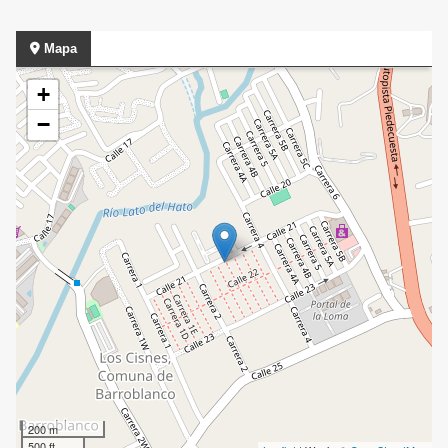
Mapa
+
−
200 m
500 ft