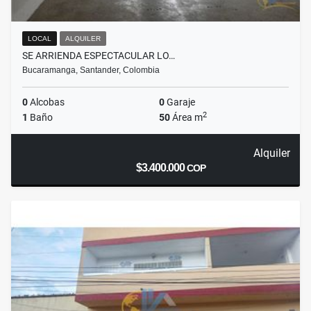
LOCAL
ALQUILER
SE ARRIENDA ESPECTACULAR LO…
Bucaramanga, Santander, Colombia
0
Alcobas
0
Garaje
2
1
Baño
50
Área m
Alquiler
$3.400.000
COP