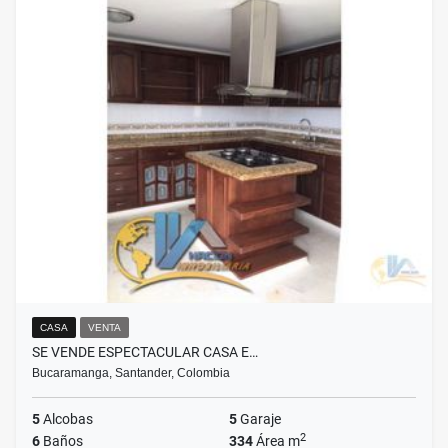
CASA
VENTA
SE VENDE ESPECTACULAR CASA E…
Bucaramanga, Santander, Colombia
5
Alcobas
5
Garaje
2
6
Baños
334
Área m