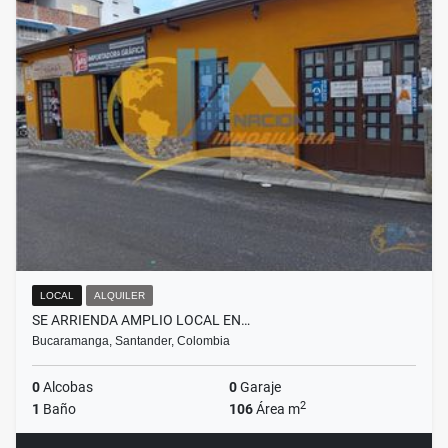
LOCAL
ALQUILER
SE ARRIENDA AMPLIO LOCAL EN…
Bucaramanga, Santander, Colombia
0
Alcobas
0
Garaje
2
1
Baño
106
Área m