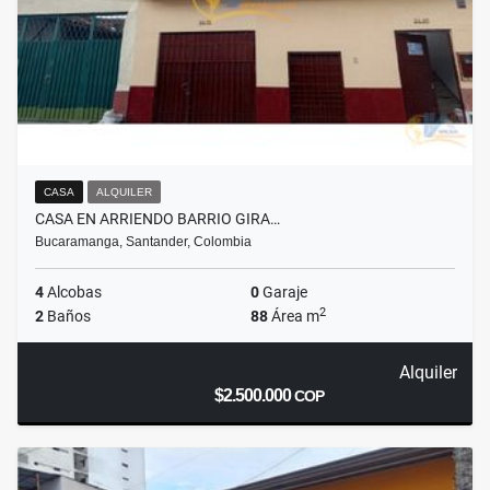
CASA
ALQUILER
CASA EN ARRIENDO BARRIO GIRA…
Bucaramanga, Santander, Colombia
4
Alcobas
0
Garaje
2
2
Baños
88
Área m
Alquiler
$2.500.000
COP