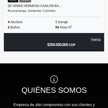
SE VENDE HERMOSA CASA EN BA…
Bucaramanga, Santander, Colombia
4
Alcobas
1
Garaje
2
2
Baños
96
Área m
Venta
$350.000.000
COP
QUIÉNES SOMOS
Empresa de alto compromiso con sus clientes y