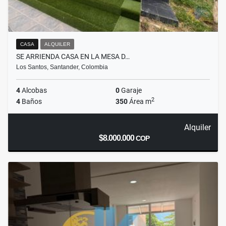
CASA
ALQUILER
SE ARRIENDA CASA EN LA MESA D…
Los Santos, Santander, Colombia
4
Alcobas
0
Garaje
2
4
Baños
350
Área m
Alquiler
$8.000.000
COP