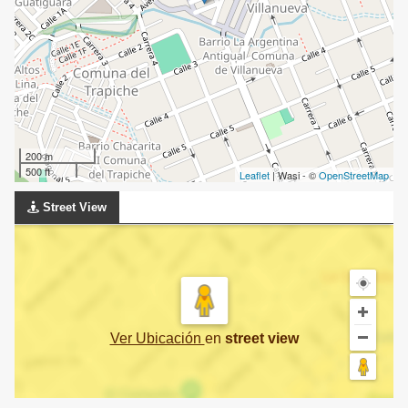
200 m
500 ft
Leaflet
| Wasi - ©
OpenStreetMap
Street View
Ver Ubicación
en
street view