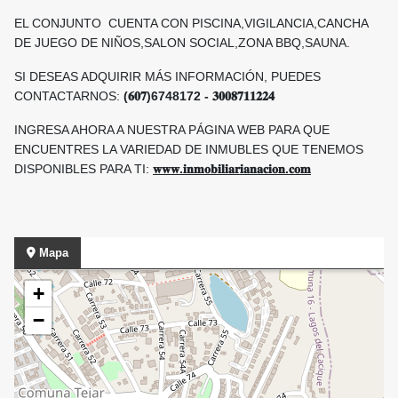
EL CONJUNTO CUENTA CON PISCINA,VIGILANCIA,CANCHA
DE JUEGO DE NIÑOS,SALON SOCIAL,ZONA BBQ,SAUNA.
SI DESEAS ADQUIRIR MÁS INFORMACIÓN, PUEDES
CONTACTARNOS:
(𝟔𝟎𝟕)6748172 - 𝟑𝟎𝟎𝟖𝟕𝟏𝟏𝟐𝟐𝟒
INGRESA AHORA A NUESTRA PÁGINA WEB PARA QUE
ENCUENTRES LA VARIEDAD DE INMUBLES QUE TENEMOS
DISPONIBLES PARA TI:
𝐰𝐰𝐰.𝐢𝐧𝐦𝐨𝐛𝐢𝐥𝐢𝐚𝐫𝐢𝐚𝐧𝐚𝐜𝐢𝐨𝐧.𝐜𝐨𝐦
Mapa
+
−