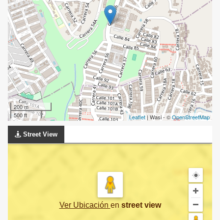
200 m
500 ft
Leaflet
| Wasi - ©
OpenStreetMap
Street View
Ver Ubicación
en
street view