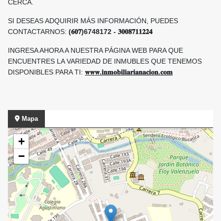
CERCA.
SI DESEAS ADQUIRIR MÁS INFORMACIÓN, PUEDES
CONTACTARNOS:
(𝟔𝟎𝟕)6748172 - 𝟑𝟎𝟎𝟖𝟕𝟏𝟏𝟐𝟐𝟒
INGRESA AHORA A NUESTRA PÁGINA WEB PARA QUE
ENCUENTRES LA VARIEDAD DE INMUBLES QUE TENEMOS
DISPONIBLES PARA TI:
𝐰𝐰𝐰.𝐢𝐧𝐦𝐨𝐛𝐢𝐥𝐢𝐚𝐫𝐢𝐚𝐧𝐚𝐜𝐢𝐨𝐧.𝐜𝐨𝐦
Mapa
+
−