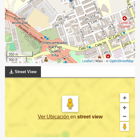
200 m
500 ft
Leaflet
| Wasi - ©
OpenStreetMap
Street View
Ver Ubicación
en
street view