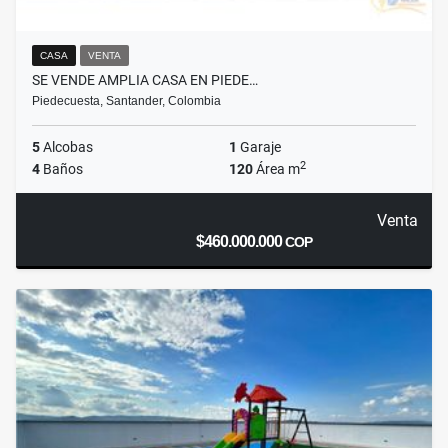
CASA
VENTA
SE VENDE AMPLIA CASA EN PIEDE…
Piedecuesta, Santander, Colombia
5
Alcobas
1
Garaje
2
4
Baños
120
Área m
Venta
$460.000.000
COP