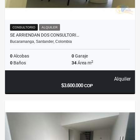
CONSULTORIO
ALQUILER
SE ARRIENDAN DOS CONSULTORI…
Bucaramanga, Santander, Colombia
0
Alcobas
0
Garaje
2
0
Baños
34
Área m
Alquiler
$3.600.000
COP