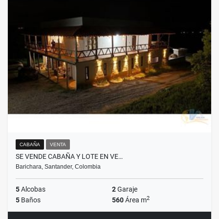
CABAÑA
VENTA
SE VENDE CABAÑA Y LOTE EN VE…
Barichara, Santander, Colombia
5
Alcobas
2
Garaje
2
5
Baños
560
Área m