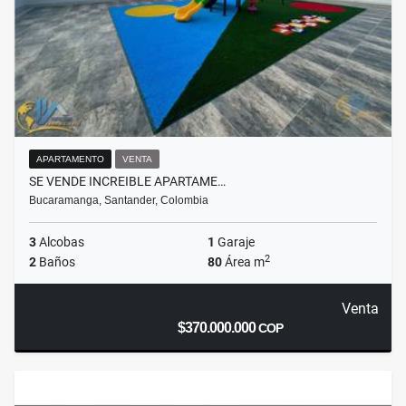
APARTAMENTO
VENTA
SE VENDE INCREIBLE APARTAME…
Bucaramanga, Santander, Colombia
3
Alcobas
1
Garaje
2
2
Baños
80
Área m
Venta
$370.000.000
COP