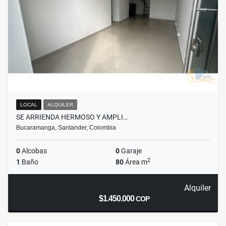
LOCAL
ALQUILER
SE ARRIENDA HERMOSO Y AMPLI…
Bucaramanga, Santander, Colombia
0
Alcobas
0
Garaje
2
1
Baño
80
Área m
Alquiler
$1.450.000
COP