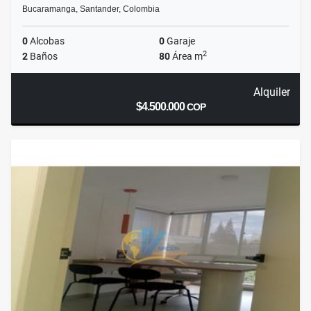
Bucaramanga, Santander, Colombia
0
Alcobas
0
Garaje
2
2
Baños
80
Área m
Alquiler
$4.500.000
COP