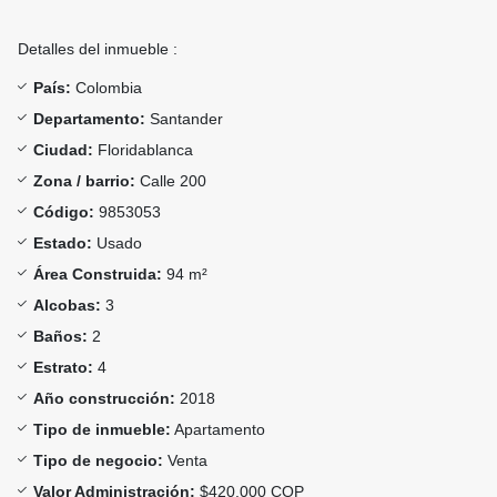
Detalles del inmueble :
País:
Colombia
Departamento:
Santander
Ciudad:
Floridablanca
Zona / barrio:
Calle 200
Código:
9853053
Estado:
Usado
Área Construida:
94 m²
Alcobas:
3
Baños:
2
Estrato:
4
Año construcción:
2018
Tipo de inmueble:
Apartamento
Tipo de negocio:
Venta
Valor Administración:
$420.000 COP