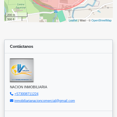
200 m
500 ft
Leaflet
| Wasi - ©
OpenStreetMap
Contáctanos
NACION INMOBILIARIA
+573008711224
inmobiliarianacioncomercial@gmail.com