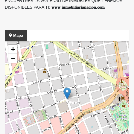
ENCUENTRES LA VARIEDAD DE INMUBLES QUE TENEMOS
DISPONIBLES PARA TI:
𝐰𝐰𝐰.𝐢𝐧𝐦𝐨𝐛𝐢𝐥𝐢𝐚𝐫𝐢𝐚𝐧𝐚𝐜𝐢𝐨𝐧.𝐜𝐨𝐦
Mapa
+
−