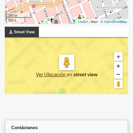
200 m
500 ft
Leaflet
| Wasi - ©
OpenStreetMap
Street View
Ver Ubicación
en
street view
Contáctanos