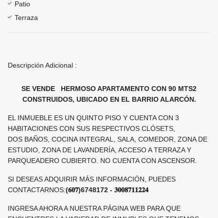
Patio
Terraza
Descripción Adicional :
SE VENDE HERMOSO APARTAMENTO CON 90 MTS2
CONSTRUIDOS, UBICADO EN EL BARRIO ALARCÓN.
EL INMUEBLE ES UN QUINTO PISO Y CUENTA CON 3
HABITACIONES CON SUS RESPECTIVOS CLÓSETS,
DOS BAÑOS, COCINA INTEGRAL, SALA, COMEDOR, ZONA DE
ESTUDIO, ZONA DE LAVANDERÍA, ACCESO A TERRAZA Y
PARQUEADERO CUBIERTO. NO CUENTA CON ASCENSOR.
SI DESEAS ADQUIRIR MÁS INFORMACIÓN, PUEDES
CONTACTARNOS:
(𝟔𝟎𝟕)6748172 - 𝟑𝟎𝟎𝟖𝟕𝟏𝟏𝟐𝟐𝟒
INGRESA AHORA A NUESTRA PÁGINA WEB PARA QUE