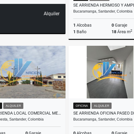
Bucaramanga, Santander, Colombia
Alquiler
1
Alcobas
0
Garaje
2
1
Baño
18
Área m
A
$1.100.000
ALQUILER
OFICINA
ALQUILER
SE ARRIENDA LOCAL COMERCIAL MESA DE LOS SANTOS
esta, Santander, Colombia
Bucaramanga, Santander, Colombia
bas
0
Garaje
0
Alcobas
0
Garaje