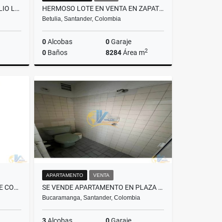
SE ARRIENDA HERMOSO Y AMPLIO LOCAL EN SAN FRANCISCO
HERMOSO LOTE EN VENTA EN ZAPATOCA
Betulia, Santander, Colombia
0
Alcobas
0
Garaje
2
0
Baños
8284
Área m
lquiler
Venta
$1.309.000.000
APARTAMENTO
VENTA
SE ARRIENDA OFICINA PASEO DE COMERCIO
SE VENDE APARTAMENTO EN PLAZA MAYOR
Bucaramanga, Santander, Colombia
3
Alcobas
0
Garaje