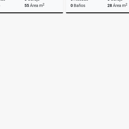
2
2
o
55
Área m
0
Baños
28
Área m
Alquiler
A
$3.200.000
$1.250.000