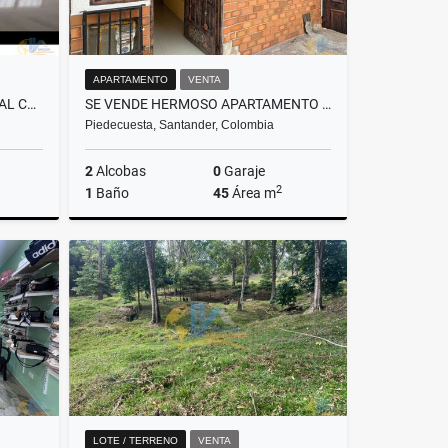
APARTAMENTO
VENTA
LOCAL EN ARRIENDO CAÑAVERAL CRA 24 # 30-17 LOCAL 1
SE VENDE HERMOSO APARTAMENTO EN VILLA MARIA PIEDECUESTA
Piedecuesta, Santander, Colombia
2
Alcobas
0
Garaje
2
1
Baño
45
Área m
lquiler
Venta
Alquiler
$135.000.000
$700.000
LOTE / TERRENO
VENTA