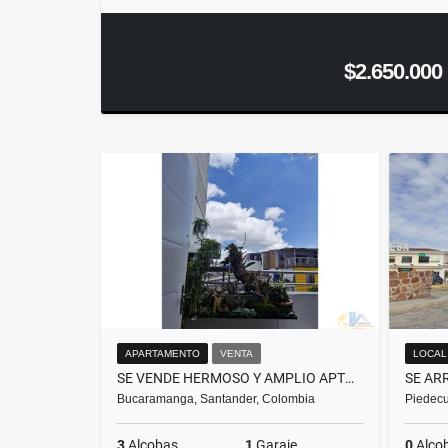
$2.650.000
APARTAMENTO
VENTA
LOCAL
SE VENDE HERMOSO Y AMPLIO APTO EN MIRADOR DE LAS AMERICAS
Bucaramanga, Santander, Colombia
Piedecu
3
Alcobas
1
Garaje
0
Alco