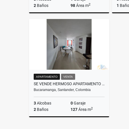
2
2
Baños
98
Área m
1
Bañ
Venta
$460.000.000
APARTAMENTO
VENTA
SE VENDE HERMOSO APARTAMENTO EN SAN FRANCISCO
Bucaramanga, Santander, Colombia
3
Alcobas
0
Garaje
2
2
Baños
127
Área m
Venta