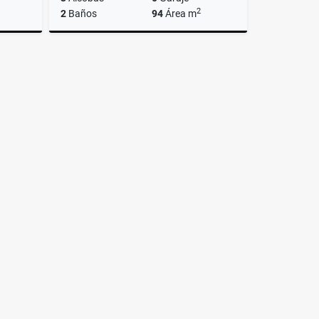
2
2
Baños
94
Área m
lquiler
Venta
$360.000.000