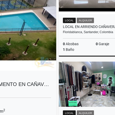
LOCAL
ALQUILER
Floridablanca, Santander, Colombia
0
Alcobas
0
Garaje
1
Baño
A
$8.500.000
AMENTO EN CAÑAV…
2
 m
LOCAL
ALQUILER