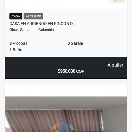
CASA
ALQUILER
CASA EN ARRIENDO EN RINCON D…
Girón, Santander, Colombia
3
Alcobas
0
Garaje
1
Baño
Alquiler
$950.000
COP