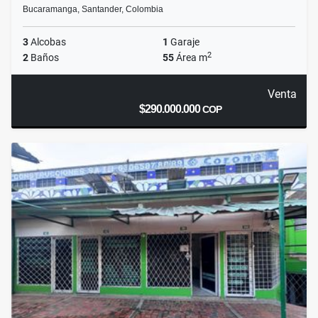
Bucaramanga, Santander, Colombia
3
Alcobas
1
Garaje
2
2
Baños
55
Área m
Venta
$290.000.000
COP