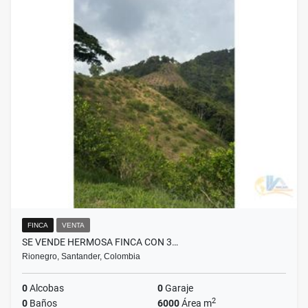
FINCA
VENTA
SE VENDE HERMOSA FINCA CON 3…
Rionegro, Santander, Colombia
0
Alcobas
0
Garaje
2
0
Baños
6000
Área m