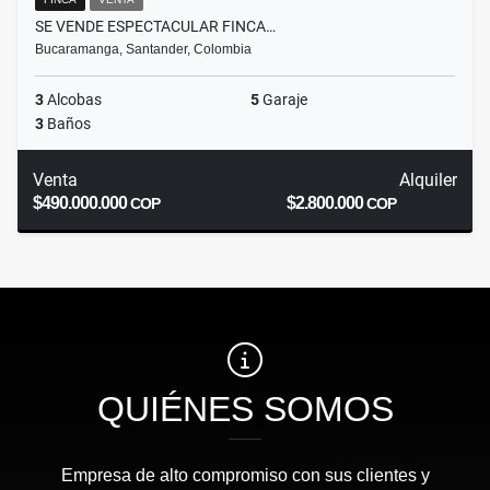
SE VENDE ESPECTACULAR FINCA…
Bucaramanga, Santander, Colombia
3
Alcobas
5
Garaje
3
Baños
Venta
Alquiler
$490.000.000
$2.800.000
COP
COP
QUIÉNES SOMOS
Empresa de alto compromiso con sus clientes y