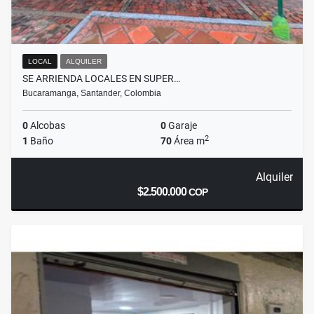
LOCAL
ALQUILER
SE ARRIENDA LOCALES EN SUPER…
Bucaramanga, Santander, Colombia
0
Alcobas
0
Garaje
2
1
Baño
70
Área m
Alquiler
$2.500.000
COP