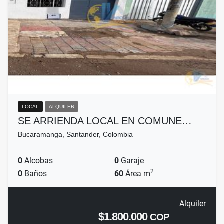
LOCAL
ALQUILER
SE ARRIENDA LOCAL EN COMUNE…
Bucaramanga, Santander, Colombia
0
Alcobas
0
Garaje
2
0
Baños
60
Área m
Alquiler
$1.800.000
COP