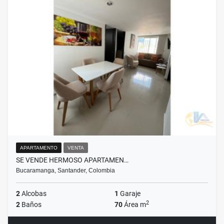
APARTAMENTO
VENTA
SE VENDE HERMOSO APARTAMEN…
Bucaramanga, Santander, Colombia
2
Alcobas
1
Garaje
2
2
Baños
70
Área m