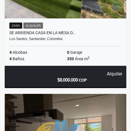
CASA
ALQUILER
SE ARRIENDA CASA EN LA MESA D…
Los Santos, Santander, Colombia
4
Alcobas
0
Garaje
2
4
Baños
350
Área m
Alquiler
$8.000.000
COP