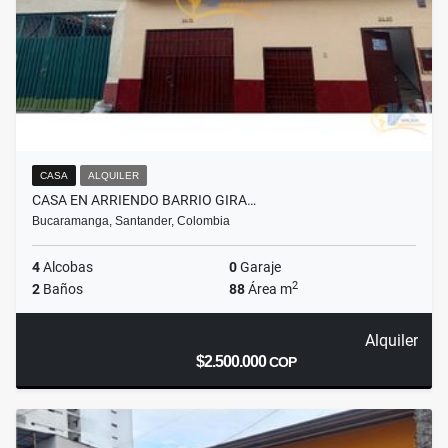
CASA
ALQUILER
CASA EN ARRIENDO BARRIO GIRA…
Bucaramanga, Santander, Colombia
4
Alcobas
0
Garaje
2
2
Baños
88
Área m
Alquiler
$2.500.000
COP