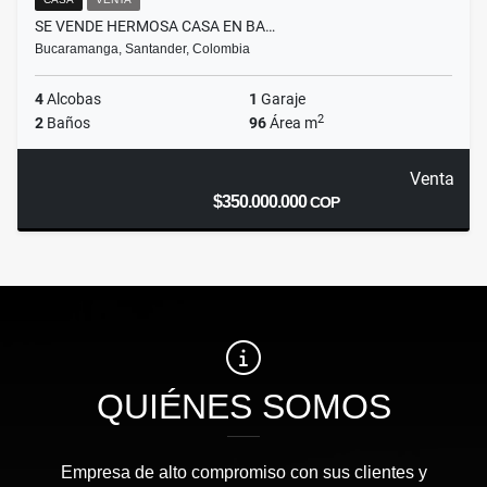
SE VENDE HERMOSA CASA EN BA…
Bucaramanga, Santander, Colombia
4
Alcobas
1
Garaje
2
2
Baños
96
Área m
Venta
$350.000.000
COP
QUIÉNES SOMOS
Empresa de alto compromiso con sus clientes y