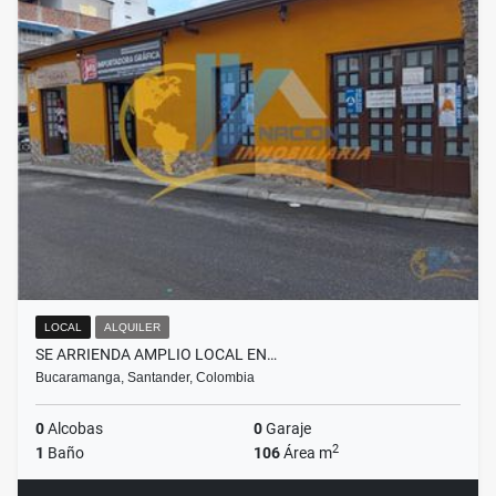
LOCAL
ALQUILER
SE ARRIENDA AMPLIO LOCAL EN…
Bucaramanga, Santander, Colombia
0
Alcobas
0
Garaje
2
1
Baño
106
Área m