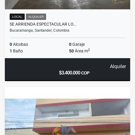
LOCAL
ALQUILER
SE ARRIENDA ESPECTACULAR LO…
Bucaramanga, Santander, Colombia
0
Alcobas
0
Garaje
2
1
Baño
50
Área m
Alquiler
$3.400.000
COP