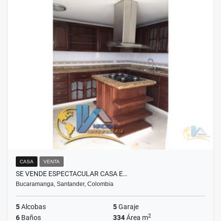
CASA
VENTA
SE VENDE ESPECTACULAR CASA E…
Bucaramanga, Santander, Colombia
5
Alcobas
5
Garaje
2
6
Baños
334
Área m