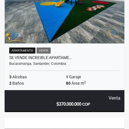
APARTAMENTO
VENTA
SE VENDE INCREIBLE APARTAME…
Bucaramanga, Santander, Colombia
3
Alcobas
1
Garaje
2
2
Baños
80
Área m
Venta
$370.000.000
COP