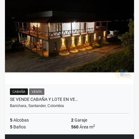
CABAÑA
VENTA
SE VENDE CABAÑA Y LOTE EN VE…
Barichara, Santander, Colombia
5
Alcobas
2
Garaje
2
5
Baños
560
Área m