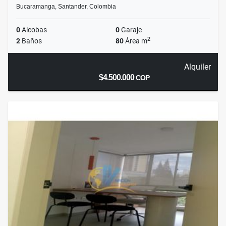
Bucaramanga, Santander, Colombia
0
Alcobas
0
Garaje
2
2
Baños
80
Área m
Alquiler
$4.500.000
COP