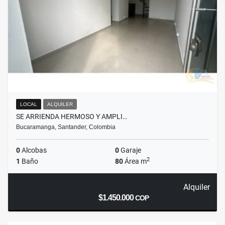
LOCAL
ALQUILER
SE ARRIENDA HERMOSO Y AMPLI…
Bucaramanga, Santander, Colombia
0
Alcobas
0
Garaje
2
1
Baño
80
Área m
Alquiler
$1.450.000
COP