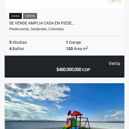
CASA
VENTA
SE VENDE AMPLIA CASA EN PIEDE…
Piedecuesta, Santander, Colombia
5
Alcobas
1
Garaje
2
4
Baños
120
Área m
Venta
$460.000.000
COP