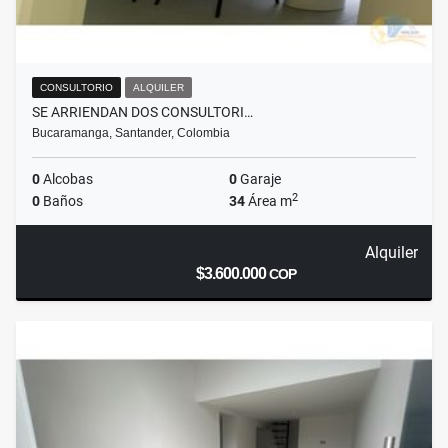
CONSULTORIO
ALQUILER
SE ARRIENDAN DOS CONSULTORI…
Bucaramanga, Santander, Colombia
0
Alcobas
0
Garaje
2
0
Baños
34
Área m
Alquiler
$3.600.000
COP