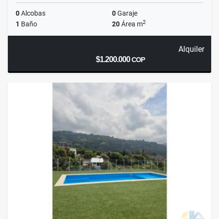
0
Alcobas
0
Garaje
2
1
Baño
20
Área m
Alquiler
$1.200.000
COP