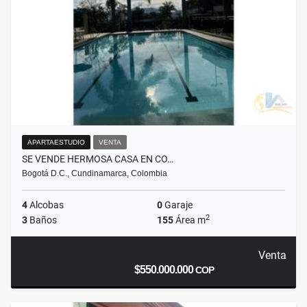
APARTAESTUDIO
VENTA
SE VENDE HERMOSA CASA EN CO…
Bogotá D.C., Cundinamarca, Colombia
4
Alcobas
0
Garaje
2
3
Baños
155
Área m
Venta
$550.000.000
COP