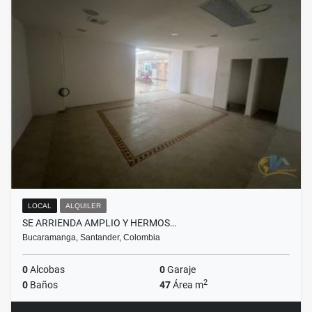
LOCAL
ALQUILER
SE ARRIENDA AMPLIO Y HERMOS…
Bucaramanga, Santander, Colombia
0
Alcobas
0
Garaje
2
0
Baños
47
Área m