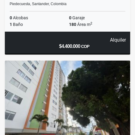
Piedecuesta, Santander, Colombia
0
Alcobas
0
Garaje
2
1
Baño
180
Área m
Alquiler
$4.400.000
COP