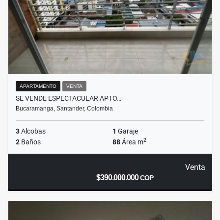
APARTAMENTO
VENTA
SE VENDE ESPECTACULAR APTO…
Bucaramanga, Santander, Colombia
3
Alcobas
1
Garaje
2
2
Baños
88
Área m
Venta
$390.000.000
COP