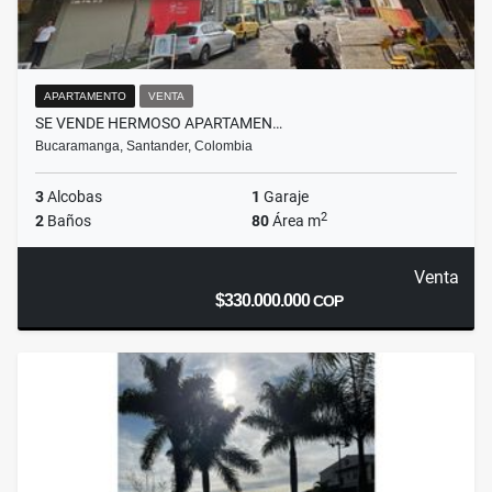
APARTAMENTO
VENTA
SE VENDE HERMOSO APARTAMEN…
Bucaramanga, Santander, Colombia
3
Alcobas
1
Garaje
2
2
Baños
80
Área m
Venta
$330.000.000
COP