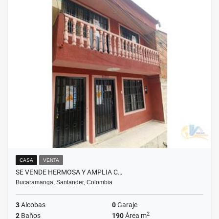
CASA
VENTA
SE VENDE HERMOSA Y AMPLIA C…
Bucaramanga, Santander, Colombia
3
Alcobas
0
Garaje
2
2
Baños
190
Área m