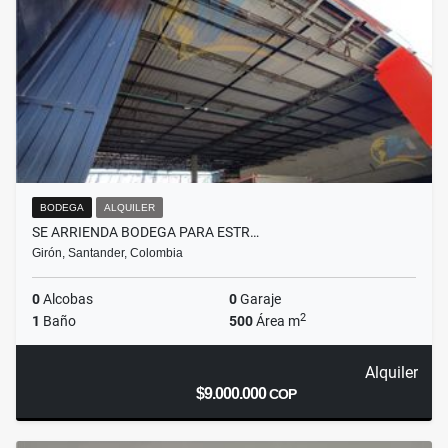
BODEGA
ALQUILER
SE ARRIENDA BODEGA PARA ESTR…
Girón, Santander, Colombia
0
Alcobas
0
Garaje
2
1
Baño
500
Área m
Alquiler
$9.000.000
COP