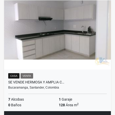
CASA
VENTA
SE VENDE HERMOSA Y AMPLIA C…
Bucaramanga, Santander, Colombia
7
Alcobas
1
Garaje
2
0
Baños
128
Área m