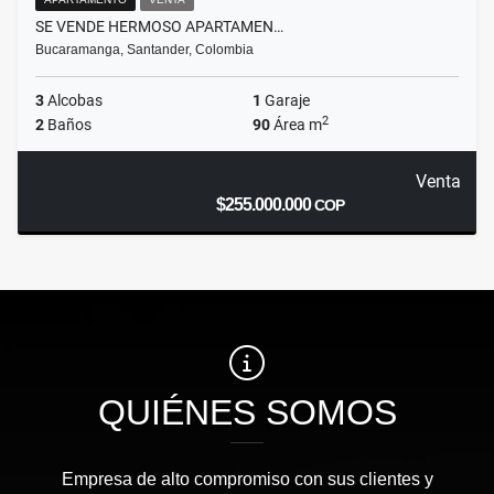
SE VENDE HERMOSO APARTAMEN…
Bucaramanga, Santander, Colombia
3
Alcobas
1
Garaje
2
2
Baños
90
Área m
Venta
$255.000.000
COP
QUIÉNES SOMOS
Empresa de alto compromiso con sus clientes y