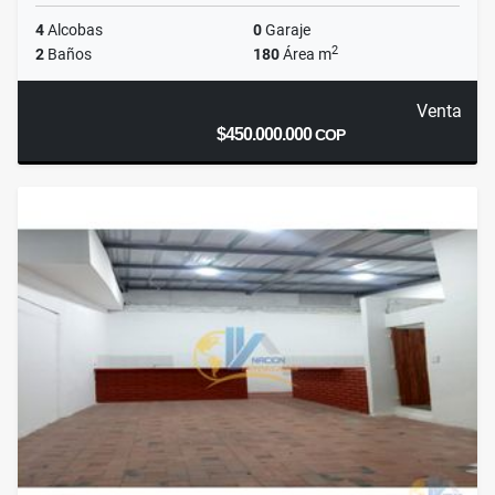
4
Alcobas
0
Garaje
2
2
Baños
180
Área m
Venta
$450.000.000
COP