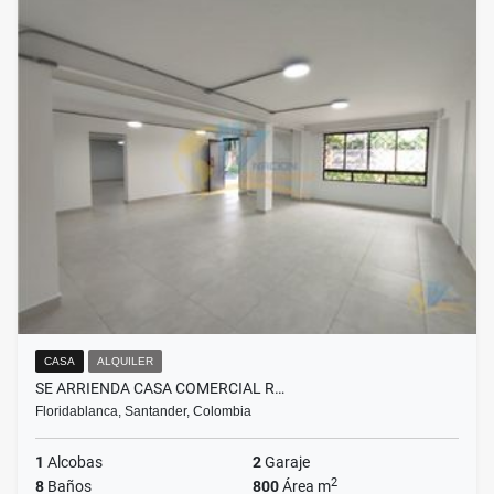
CASA
ALQUILER
SE ARRIENDA CASA COMERCIAL R…
Floridablanca, Santander, Colombia
1
Alcobas
2
Garaje
2
8
Baños
800
Área m