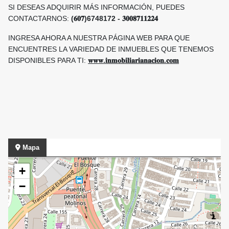
SI DESEAS ADQUIRIR MÁS INFORMACIÓN, PUEDES
CONTACTARNOS:
(𝟔𝟎𝟕)6748172 - 𝟑𝟎𝟎𝟖𝟕𝟏𝟏𝟐𝟐𝟒
INGRESA AHORA A NUESTRA PÁGINA WEB PARA QUE
ENCUENTRES LA VARIEDAD DE INMUEBLES QUE TENEMOS
DISPONIBLES PARA TI:
𝐰𝐰𝐰.𝐢𝐧𝐦𝐨𝐛𝐢𝐥𝐢𝐚𝐫𝐢𝐚𝐧𝐚𝐜𝐢𝐨𝐧.𝐜𝐨𝐦
Mapa
+
−