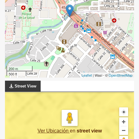
200 m
500 ft
Leaflet
| Wasi - ©
OpenStreetMap
Street View
Ver Ubicación
en
street view