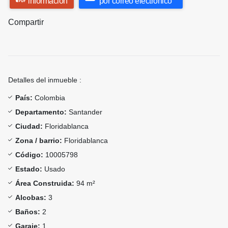
información
por correo electrónico
Compartir
Detalles del inmueble :
País:
Colombia
Departamento:
Santander
Ciudad:
Floridablanca
Zona / barrio:
Floridablanca
Código:
10005798
Estado:
Usado
Área Construida:
94 m²
Alcobas:
3
Baños:
2
Garaje:
1