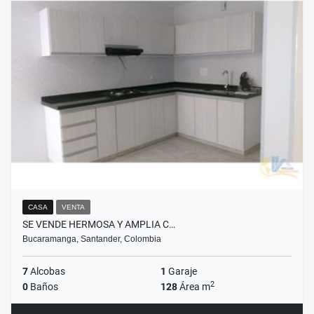
CASA
VENTA
SE VENDE HERMOSA Y AMPLIA C…
Bucaramanga, Santander, Colombia
7
Alcobas
1
Garaje
2
0
Baños
128
Área m