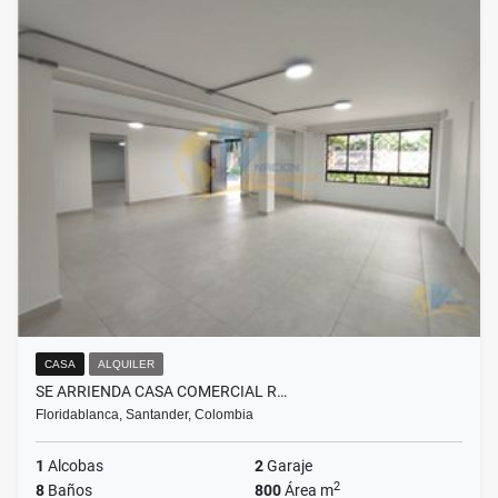
CASA
ALQUILER
SE ARRIENDA CASA COMERCIAL R…
Floridablanca, Santander, Colombia
1
Alcobas
2
Garaje
2
8
Baños
800
Área m