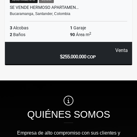
SE VENDE HERMOSO APARTAMEN…
Bucaramanga, Santander, Colombia
3
Alcobas
1
Garaje
2
2
Baños
90
Área m
Venta
$255.000.000
COP
QUIÉNES SOMOS
Empresa de alto compromiso con sus clientes y