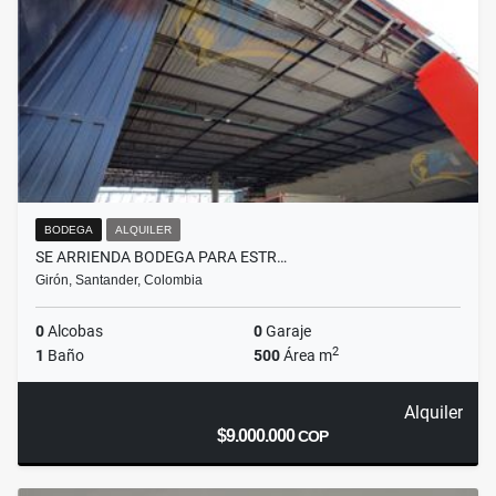
BODEGA
ALQUILER
SE ARRIENDA BODEGA PARA ESTR…
Girón, Santander, Colombia
0
Alcobas
0
Garaje
2
1
Baño
500
Área m
Alquiler
$9.000.000
COP