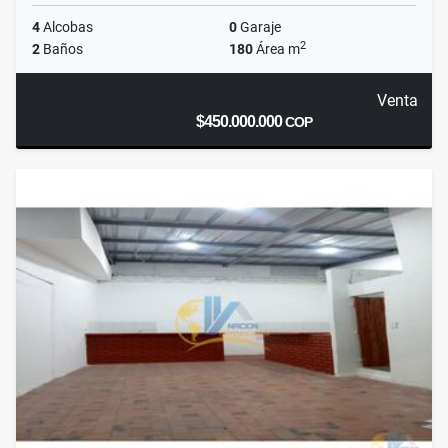
4
Alcobas
0
Garaje
2
2
Baños
180
Área m
Venta
$450.000.000
COP