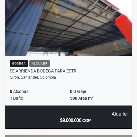
BODEGA
ALQUILER
SE ARRIENDA BODEGA PARA ESTR…
Girón, Santander, Colombia
0
Alcobas
0
Garaje
2
1
Baño
500
Área m
Alquiler
$9.000.000
COP