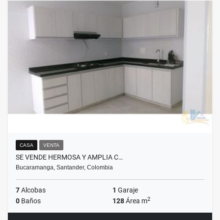
CASA
VENTA
SE VENDE HERMOSA Y AMPLIA C…
Bucaramanga, Santander, Colombia
7
Alcobas
1
Garaje
2
0
Baños
128
Área m