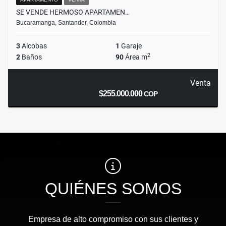
SE VENDE HERMOSO APARTAMEN…
Bucaramanga, Santander, Colombia
3
Alcobas
1
Garaje
2
2
Baños
90
Área m
Venta
$255.000.000
COP
QUIÉNES SOMOS
Empresa de alto compromiso con sus clientes y