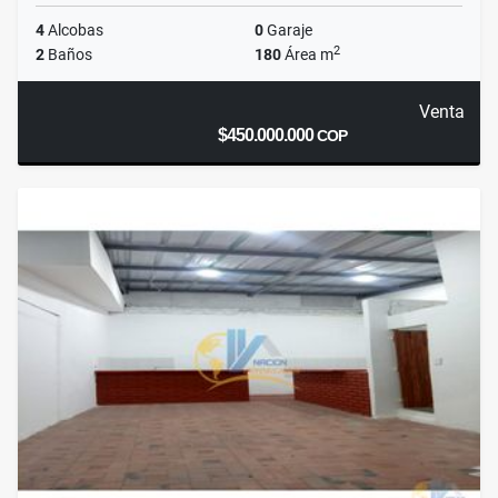
4
Alcobas
0
Garaje
2
2
Baños
180
Área m
Venta
$450.000.000
COP