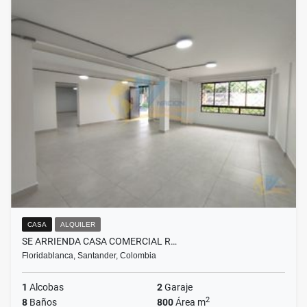
CASA
ALQUILER
SE ARRIENDA CASA COMERCIAL R…
Floridablanca, Santander, Colombia
1
Alcobas
2
Garaje
2
8
Baños
800
Área m