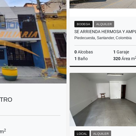
BODEGA
ALQUILER
Piedecuesta, Santander, Colombia
0
Alcobas
1
Garaje
1
Baño
320
Área m
A
$6.500.000
NTRO
2
 m
LOCAL
ALQUILER