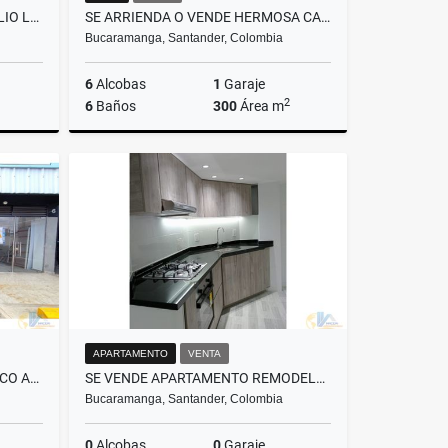
SE ARRIENDA HERMOSO Y AMPLIO LOCAL EN SAN FRANCISCO
SE ARRIENDA O VENDE HERMOSA CASA EN FRENTE A LA CLINICA BUCARAMANGA
Bucaramanga, Santander, Colombia
6
Alcobas
1
Garaje
2
6
Baños
300
Área m
lquiler
Venta
Alquiler
$1.700.000.000
$12.000.000
APARTAMENTO
VENTA
SE ARRIENDA LOCAL EN EL CASCO ANTIGUO/FLORIDABLANCA
SE VENDE APARTAMENTO REMODELADO EN ALKAZARES/PROVENZA.
Bucaramanga, Santander, Colombia
0
Alcobas
0
Garaje