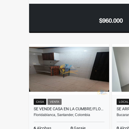
$960.000
CASA
VENTA
LOCAL
SE VENDE CASA EN LA CUMBRE/FLORIDABLANCA
Floridablanca, Santander, Colombia
Bucara
6
Alcobas
0
Garaje
0
Alco