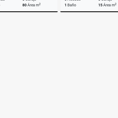
2
2
o
80
Área m
1
Baño
15
Área m
Alquiler
A
$1.450.000
$900.000