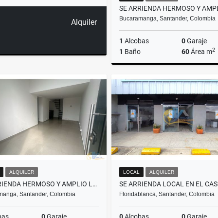
Bucaramanga, Santander, Colombia
Alquiler
1
Alcobas
0
Garaje
2
1
Baño
60
Área m
A
$2.000.000
ALQUILER
LOCAL
ALQUILER
SE ARRIENDA HERMOSO Y AMPLIO LOCAL EN MONTERREDONDO 1
manga, Santander, Colombia
Floridablanca, Santander, Colombia
bas
0
Garaje
0
Alcobas
0
Garaje