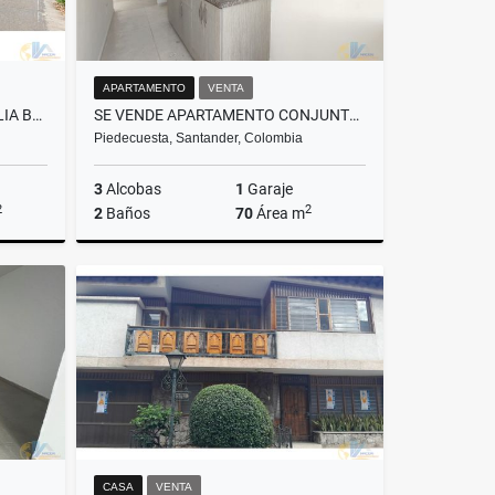
APARTAMENTO
VENTA
SE ARRIENDA HERMOSA Y AMPLIA BODEGA EN VIA MESA DE LOS SANTOS.
SE VENDE APARTAMENTO CONJUNTO GUAYACAN ENTREPARQUES/PIEDECUESTA
Piedecuesta, Santander, Colombia
3
Alcobas
1
Garaje
2
2
2
Baños
70
Área m
lquiler
Venta
$270.000.000
CASA
VENTA