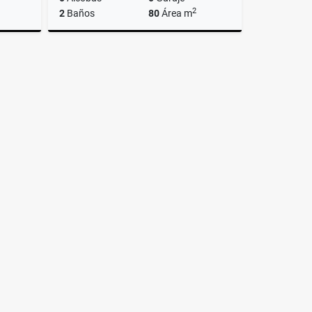
2
2
Baños
80
Área m
lquiler
Venta
$310.000.000