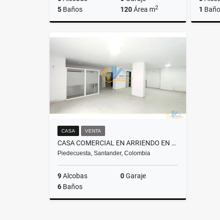
2
5
Baños
120
Área m
1
Bañ
Venta
$350.000.000
CASA
VENTA
CASA COMERCIAL EN ARRIENDO EN SAN RAFAEL PIEDECUESTA
Piedecuesta, Santander, Colombia
9
Alcobas
0
Garaje
6
Baños
Alquiler