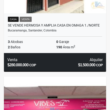
CASA
VENTA
SE VENDE HERMOSA Y AMPLIA CASA EN OMAGA 1./NORTE
Bucaramanga, Santander, Colombia
3
Alcobas
0
Garaje
2
2
Baños
190
Área m
Venta
Alquiler
$280.000.000
$1.500.000
COP
COP