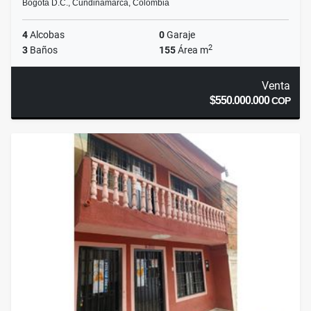
Bogotá D.C., Cundinamarca, Colombia
4
Alcobas
0
Garaje
2
3
Baños
155
Área m
Venta
$550.000.000
COP