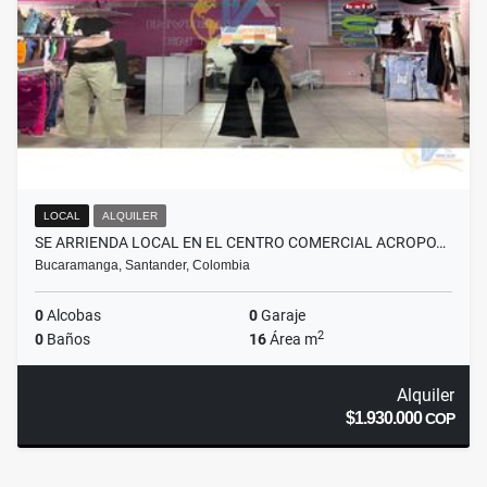
LOCAL
ALQUILER
SE ARRIENDA LOCAL EN EL CENTRO COMERCIAL ACROPO…
Bucaramanga, Santander, Colombia
0
Alcobas
0
Garaje
2
0
Baños
16
Área m
Alquiler
$1.930.000
COP